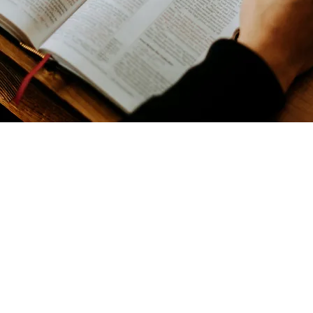
ible & partage
es & adoration