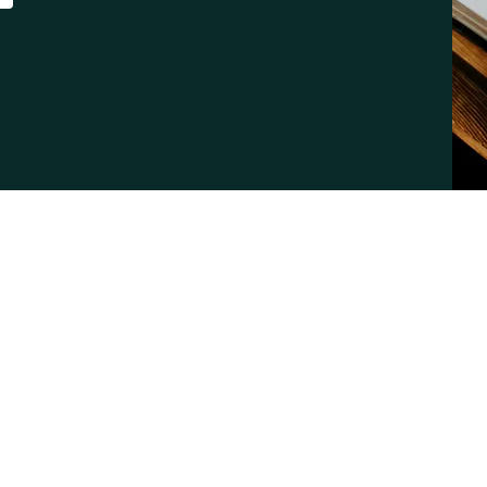
Nos horaires
ier Agora
Tous les samedi
10h00 à 10h50 - Études de la B
11h00 à 12h30 - Culte, louang